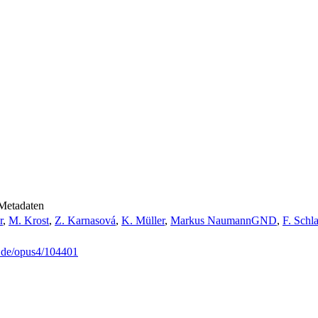
Metadaten
r
,
M. Krost
,
Z. Karnasová
,
K. Müller
,
Markus Naumann
GND
,
F. Schl
g.de/opus4/104401