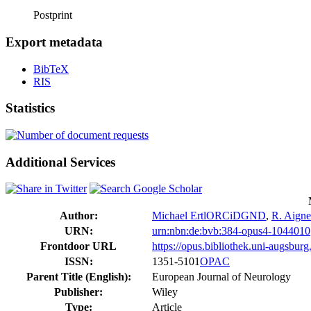
Postprint
Export metadata
BibTeX
RIS
Statistics
Additional Services
Author:
Michael Ertl
ORCiD
GND
,
R. Aigne
URN:
urn:nbn:de:bvb:384-opus4-1044010
Frontdoor URL
https://opus.bibliothek.uni-augsbur
ISSN:
1351-5101
OPAC
Parent Title (English):
European Journal of Neurology
Publisher:
Wiley
Type:
Article