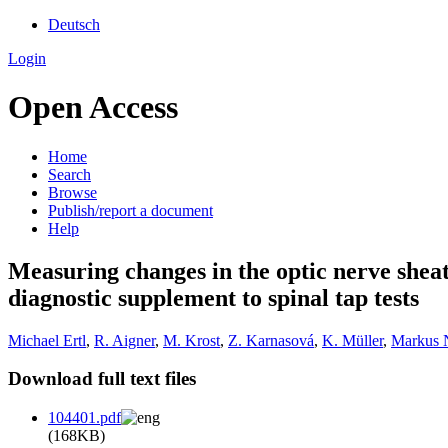
Deutsch
Login
Open Access
Home
Search
Browse
Publish/report a document
Help
Measuring changes in the optic nerve sheat
diagnostic supplement to spinal tap tests
Michael Ertl
,
R. Aigner
,
M. Krost
,
Z. Karnasová
,
K. Müller
,
Markus 
Download full text files
104401.pdf
(168KB)