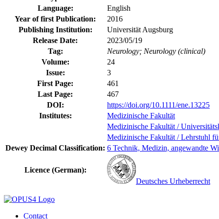
Language:
English
Year of first Publication:
2016
Publishing Institution:
Universität Augsburg
Release Date:
2023/05/19
Tag:
Neurology; Neurology (clinical)
Volume:
24
Issue:
3
First Page:
461
Last Page:
467
DOI:
https://doi.org/10.1111/ene.13225
Institutes:
Medizinische Fakultät
Medizinische Fakultät / Universität
Medizinische Fakultät / Lehrstuhl f
Dewey Decimal Classification:
6 Technik, Medizin, angewandte Wi
Licence (German):
Deutsches Urheberrecht
Contact