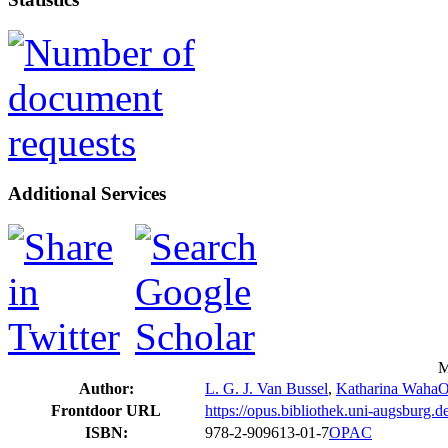
Additional Services
M
Author:
L. G. J. Van Bussel
,
Katharina Waha
O
Frontdoor URL
https://opus.bibliothek.uni-augsburg.
ISBN:
978-2-909613-01-7
OPAC