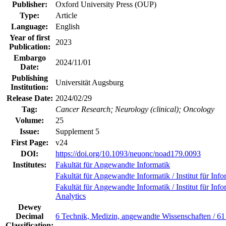
Publisher:
Oxford University Press (OUP)
Type:
Article
Language:
English
Year of first
2023
Publication:
Embargo
2024/11/01
Date:
Publishing
Universität Augsburg
Institution:
Release Date:
2024/02/29
Tag:
Cancer Research; Neurology (clinical); Oncology
Volume:
25
Issue:
Supplement 5
First Page:
v24
DOI:
https://doi.org/10.1093/neuonc/noad179.0093
Institutes:
Fakultät für Angewandte Informatik
Fakultät für Angewandte Informatik / Institut für Info
Fakultät für Angewandte Informatik / Institut für Inf
Analytics
Dewey
Decimal
6 Technik, Medizin, angewandte Wissenschaften / 6
Classification: