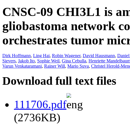
CNSC-09 CHI3L1 is amo
gliobastoma network con
orchestrates tumor mic
Dirk Hoffmann
,
Ling Hai
,
Robin Wagener
,
David Hausmann
,
Daniel
Sievers
,
Jakob Ito
,
Sophie Weil
,
Gina Cebulla
,
Henriette Mandelbau
Varun Venkataramani
,
Rainer Will
,
Mario Suva
,
Christel Herold-Men
Download full text files
111706.pdf
(2736KB)