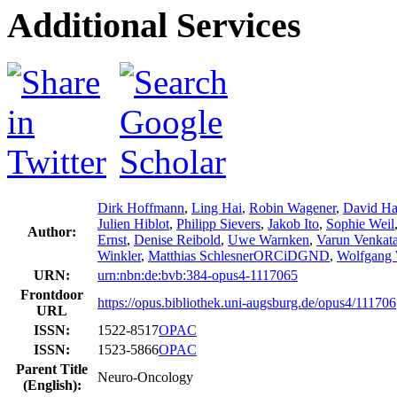
Additional Services
Dirk Hoffmann
,
Ling Hai
,
Robin Wagener
,
David H
Julien Hiblot
,
Philipp Sievers
,
Jakob Ito
,
Sophie Weil
Author:
Ernst
,
Denise Reibold
,
Uwe Warnken
,
Varun Venkat
Winkler
,
Matthias Schlesner
ORCiD
GND
,
Wolfgang
URN:
urn:nbn:de:bvb:384-opus4-1117065
Frontdoor
https://opus.bibliothek.uni-augsburg.de/opus4/111706
URL
ISSN:
1522-8517
OPAC
ISSN:
1523-5866
OPAC
Parent Title
Neuro-Oncology
(English):