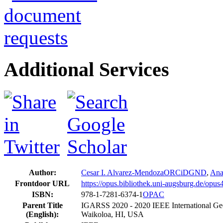
Additional Services
Author:
Cesar I. Alvarez-Mendoza
ORCiD
GND
,
Ana
Frontdoor URL
https://opus.bibliothek.uni-augsburg.de/opu
ISBN:
978-1-7281-6374-1
OPAC
Parent Title
IGARSS 2020 - 2020 IEEE International Ge
(English):
Waikoloa, HI, USA