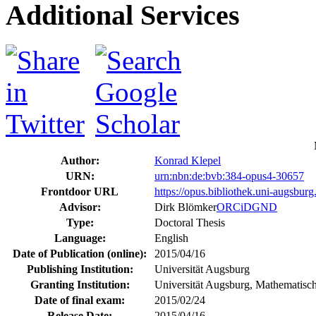
Additional Services
Author:
Konrad Klepel
URN:
urn:nbn:de:bvb:384-opus4-30657
Frontdoor URL
https://opus.bibliothek.uni-augsbur
Advisor:
Dirk Blömker
ORCiD
GND
Type:
Doctoral Thesis
Language:
English
Date of Publication (online):
2015/04/16
Publishing Institution:
Universität Augsburg
Granting Institution:
Universität Augsburg, Mathematisch
Date of final exam:
2015/02/24
Release Date:
2015/04/16