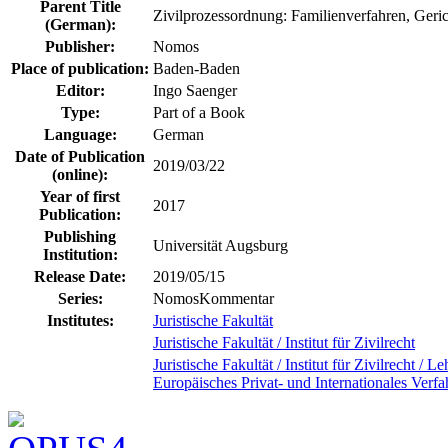
Parent Title
Zivilprozessordnung: Familienverfahren, Ger
(German):
Publisher:
Nomos
Place of publication:
Baden-Baden
Editor:
Ingo Saenger
Type:
Part of a Book
Language:
German
Date of Publication
2019/03/22
(online):
Year of first
2017
Publication:
Publishing
Universität Augsburg
Institution:
Release Date:
2019/05/15
Series:
NomosKommentar
Institutes:
Juristische Fakultät
Juristische Fakultät / Institut für Zivilrecht
Juristische Fakultät / Institut für Zivilrecht /
Europäisches Privat- und Internationales Verfa