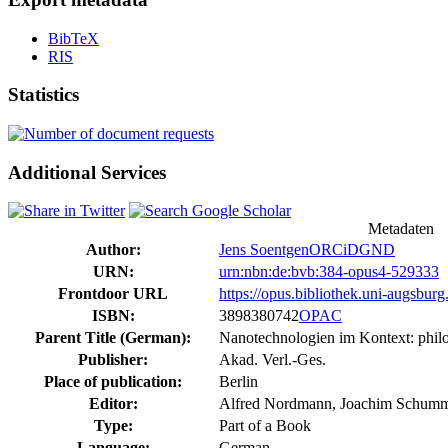
BibTeX
RIS
Statistics
Additional Services
Metadaten
Author:
Jens Soentgen
ORCiD
GND
URN:
urn:nbn:de:bvb:384-opus4-529333
Frontdoor URL
https://opus.bibliothek.uni-augsbur
ISBN:
3898380742
OPAC
Parent Title (German):
Nanotechnologien im Kontext: philos
Publisher:
Akad. Verl.-Ges.
Place of publication:
Berlin
Editor:
Alfred Nordmann, Joachim Schumme
Type:
Part of a Book
Language:
German