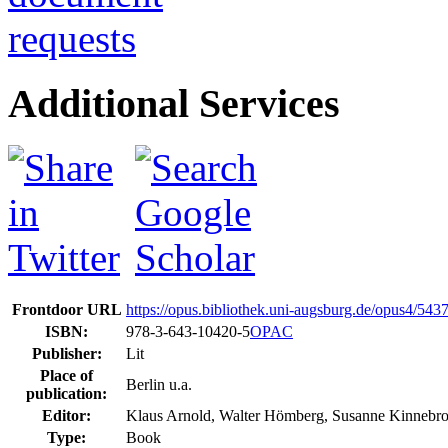
Additional Services
Frontdoor URL
https://opus.bibliothek.uni-augsburg.de/opus4/543
ISBN:
978-3-643-10420-5
OPAC
Publisher:
Lit
Place of
Berlin u.a.
publication:
Editor:
Klaus Arnold, Walter Hömberg, Susanne Kinnebr
Type:
Book