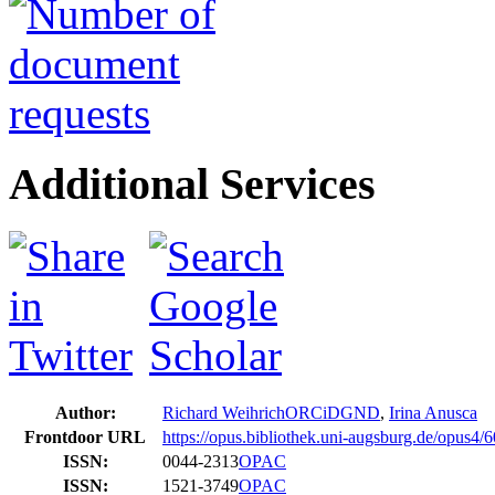
Additional Services
Author:
Richard Weihrich
ORCiD
GND
,
Irina Anusca
Frontdoor URL
https://opus.bibliothek.uni-augsburg.de/opus4/
ISSN:
0044-2313
OPAC
ISSN:
1521-3749
OPAC