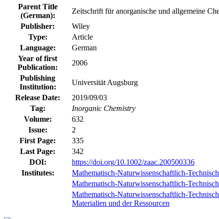
Parent Title
Zeitschrift für anorganische und allgemeine Ch
(German):
Publisher:
Wiley
Type:
Article
Language:
German
Year of first
2006
Publication:
Publishing
Universität Augsburg
Institution:
Release Date:
2019/09/03
Tag:
Inorganic Chemistry
Volume:
632
Issue:
2
First Page:
335
Last Page:
342
DOI:
https://doi.org/10.1002/zaac.200500336
Institutes:
Mathematisch-Naturwissenschaftlich-Technisch
Mathematisch-Naturwissenschaftlich-Technische
Mathematisch-Naturwissenschaftlich-Technische 
Materialien und der Ressourcen