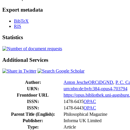
Export metadata
BibTeX
RIS
Statistics
Additional Services
Author:
Anton Jesche
ORCiD
GND
,
P. C. C
URN:
urn:nbn:de:bvb:384-opus4-703794
Frontdoor URL
https://opus.bibliothek.uni-augsbur
ISSN:
1478-6435
OPAC
ISSN:
1478-6443
OPAC
Parent Title (English):
Philosophical Magazine
Publisher:
Informa UK Limited
Type:
Article