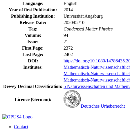
Language:
English
Year of first Publication:
2014
Publishing Institution:
Universität Augsburg
Release Date:
2020/02/10
Tag:
Condensed Matter Physics
Volume:
94
Issue:
21
First Page:
2372
Last Page:
2402
DOI:
https://doi.org/10.1080/14786435.
Institutes:
Mathematisch-Naturwissenschaftlich
Mathematisch-Naturwissenschaftlich-
Mathematisch-Naturwissenschaftlich-
Dewey Decimal Classification:
5 Naturwissenschaften und Mathemat
Licence (German):
Deutsches Urheberrecht
Contact