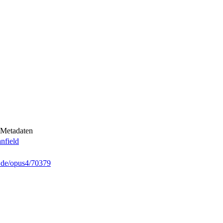
Metadaten
anfield
g.de/opus4/70379