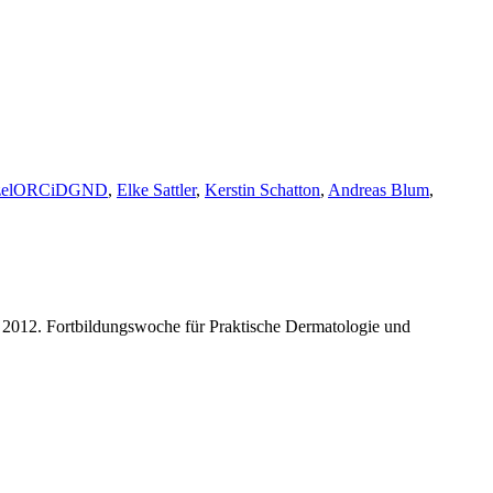
el
ORCiD
GND
,
Elke Sattler
,
Kerstin Schatton
,
Andreas Blum
,
 2012. Fortbildungswoche für Praktische Dermatologie und