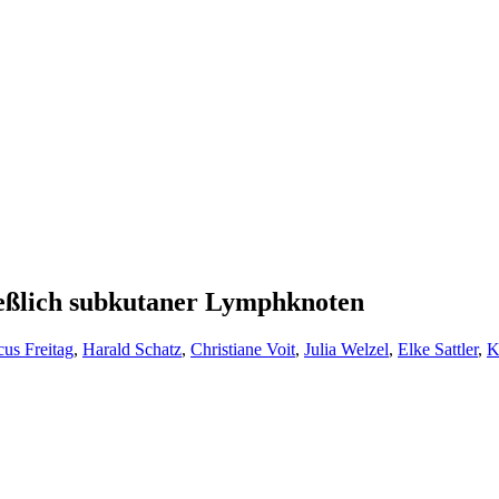
ießlich subkutaner Lymphknoten
us Freitag
,
Harald Schatz
,
Christiane Voit
,
Julia Welzel
,
Elke Sattler
,
K