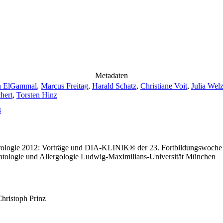
Metadaten
n ElGammal
,
Marcus Freitag
,
Harald Schatz
,
Christiane Voit
,
Julia Welz
hert
,
Torsten Hinz
3
nerologie 2012: Vorträge und DIA-KLINIK® der 23. Fortbildungswoche
rmatologie und Allergologie Ludwig-Maximilians-Universität München
hristoph Prinz