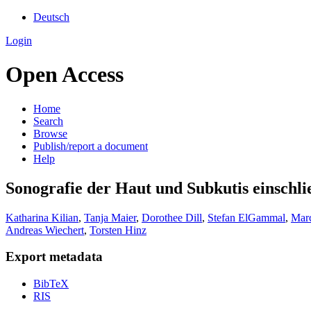
Deutsch
Login
Open Access
Home
Search
Browse
Publish/report a document
Help
Sonografie der Haut und Subkutis einschl
Katharina Kilian
,
Tanja Maier
,
Dorothee Dill
,
Stefan ElGammal
,
Marc
Andreas Wiechert
,
Torsten Hinz
Export metadata
BibTeX
RIS