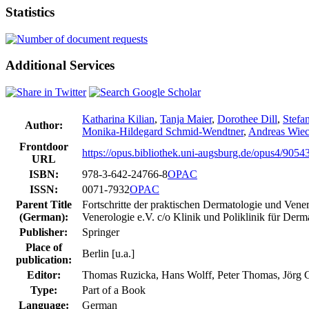
Statistics
Additional Services
Katharina Kilian
,
Tanja Maier
,
Dorothee Dill
,
Stefa
Author:
Monika-Hildegard Schmid-Wendtner
,
Andreas Wiec
Frontdoor
https://opus.bibliothek.uni-augsburg.de/opus4/9054
URL
ISBN:
978-3-642-24766-8
OPAC
ISSN:
0071-7932
OPAC
Parent Title
Fortschritte der praktischen Dermatologie und Ve
(German):
Venerologie e.V. c/o Klinik und Poliklinik für De
Publisher:
Springer
Place of
Berlin [u.a.]
publication:
Editor:
Thomas Ruzicka, Hans Wolff, Peter Thomas, Jörg C
Type:
Part of a Book
Language:
German