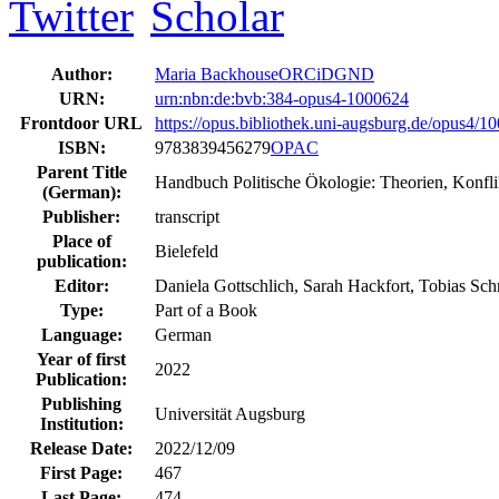
Author:
Maria Backhouse
ORCiD
GND
URN:
urn:nbn:de:bvb:384-opus4-1000624
Frontdoor URL
https://opus.bibliothek.uni-augsburg.de/opus4/1
ISBN:
9783839456279
OPAC
Parent Title
Handbuch Politische Ökologie: Theorien, Konfli
(German):
Publisher:
transcript
Place of
Bielefeld
publication:
Editor:
Daniela Gottschlich, Sarah Hackfort, Tobias Sch
Type:
Part of a Book
Language:
German
Year of first
2022
Publication:
Publishing
Universität Augsburg
Institution:
Release Date:
2022/12/09
First Page:
467
Last Page:
474