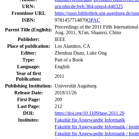
URN:
urn:nbn:de:bvb:384-opus4-440325
Frontdoor URL
https://opus.bibliothek.uni-augsburg.de/o
ISBN:
9781457714870
OPAC
Proceedings of the 2011 Fifth Internation
Parent Title (English):
Aug. 2011, Xi'an, Shaanxi, China
Publisher:
IEEE
Place of publication:
Los Alamitos, CA
Editor:
Zhenhua Duan, Luke Ong
Type:
Part of a Book
Language:
English
Year of first
2011
Publication:
Publishing Institution:
Universität Augsburg
Release Date:
2018/11/26
First Page:
209
Last Page:
212
DOI:
https://doi.org/10.1109/tase.2011.29
Institutes:
Fakultät für Angewandte Informatik
Fakultät für Angewandte Informatik / Instit
Fakultät für Angewandte Informatik / Insti