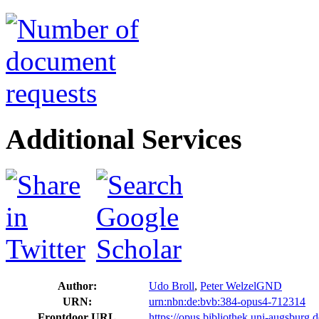
Additional Services
Author:
Udo Broll
,
Peter Welzel
GND
URN:
urn:nbn:de:bvb:384-opus4-712314
Frontdoor URL
https://opus.bibliothek.uni-augsburg